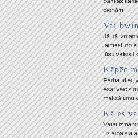
bankas kartē
dienām.
Vai bwin
Jā, tā izmant
laimesti no Ki
jūsu valsts l
Kāpēc ma
Pārbaudiet, v
esat veicis m
maksājumu v
Kā es va
Varat izmanto
uz atbalsta a