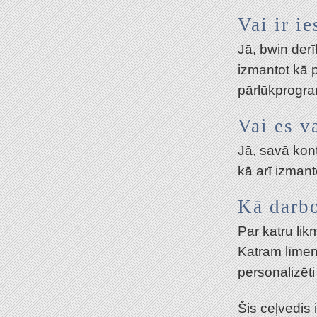
Vai ir i
Jā, bwin derī
izmantot kā p
pārlūkprogr
Vai es v
Jā, savā kont
kā arī izman
Kā darb
Par katru lik
Katram līmen
personalizēti
Šis ceļvedis 