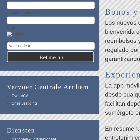
leave
this
Bonos y
field
Telefoonnummer:*
empty.
Los nuevos 
Code:*
bienvenida q
reembolsos y
regulado por
garantizando 
Experien
La app móvi
Vervoer Centrale Arnhem
desde cualqu
Over VCA
facilitan dep
Onze vestiging
sumérgete en
En resumen, 
Diensten
entretenimien
Nationaal & Internationaal