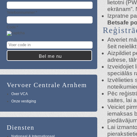
lietotni (
leave
this
ekrānam”. N
field
Telefoonnummer:*
empty.
Izpratne pa
Betsafe p
Code:*
Reģistrā
Atveriet m
šeit neielik
Aizpildiet
adrese, tā
Izveidojiet
speciālās r
Izvēlieties
Vervoer Centrale Arnhem
noteikumie
Pēc reģistr
Over VCA
saites, lai 
Onze vestiging
Veiciet pi
iemaksas bo
piedāvājum
Diensten
Lai izmant
pierakstiet
Nationaal & Internationaal