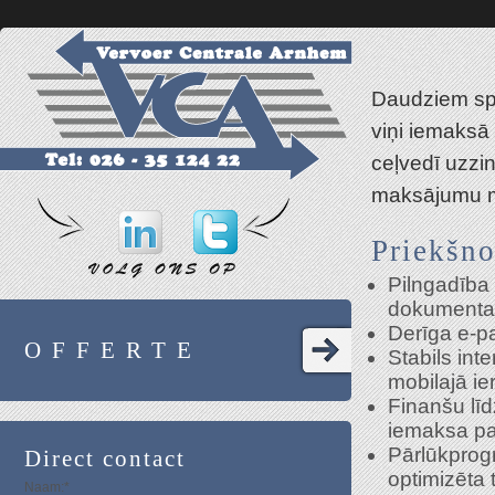
Daudziem spē
viņi iemaksā 
ceļvedī uzzin
maksājumu me
Priekšn
Pilngadība 
dokumenta 
Derīga e-p
OFFERTE
Stabils int
mobilajā ier
Finanšu līd
iemaksa par
Pārlūkprogr
Direct contact
optimizēta 
Please
Naam:*