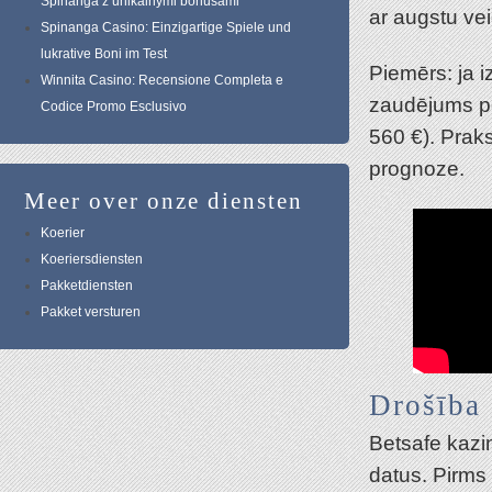
Spinanga z unikalnymi bonusami
ar augstu ve
Spinanga Casino: Einzigartige Spiele und
lukrative Boni im Test
Piemērs: ja 
Winnita Casino: Recensione Completa e
zaudējums pē
Codice Promo Esclusivo
560 €). Praks
prognoze.
Meer over onze diensten
Koerier
Koeriersdiensten
Pakketdiensten
Pakket versturen
Drošība
Betsafe kazin
datus. Pirms