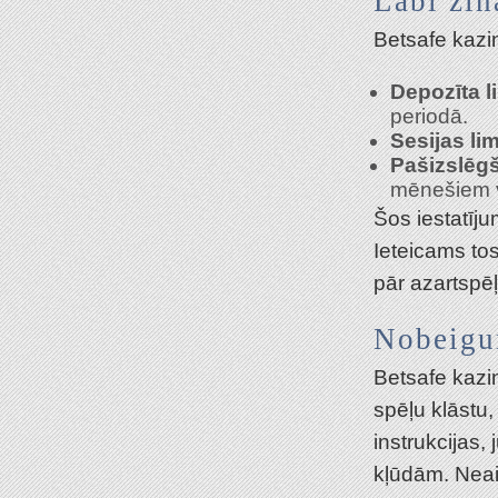
Labi zin
Betsafe kazin
Depozīta li
periodā.
Sesijas limi
Pašizslēg
mēnešiem v
Šos iestatīju
Ieteicams tos
pār azartspē
Nobeig
Betsafe kazin
spēļu klāstu,
instrukcijas, 
kļūdām. Neaiz