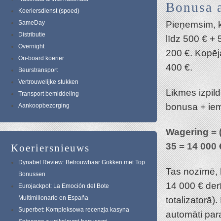
Bonusa 
Koeriersdienst (spoed)
SameDay
Pieņemsim, 
Distributie
līdz 500 € +
Overnight
200 €. Kopēj
On-board koerier
400 €.
Beurstransport
Vertrouwelijke stukken
Likmes izpild
Transport bemiddeling
bonusa + ie
Aankoopbezorging
Wagering = (
35 = 14 000 
Koeriersnieuws
Dynabet Review: Betrouwbaar Gokken met Top
Tas nozīmē, 
Bonussen
14 000 € der
Eurojackpot: La Emoción del Bote
Multimillonario en España
totalizatorā)
Superbet: Kompleksowa recenzja kasyna
automāti para