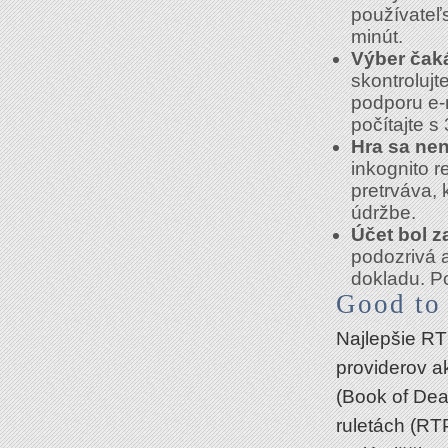
používateľ
minút.
Výber čaká
skontrolujt
podporu e‑
počítajte s
Hra sa ne
inkognito r
pretrváva, 
údržbe.
Účet bol 
podozrivá a
dokladu. P
Good to
Najlepšie RT
providerov a
(Book of Dea
ruletách (RT