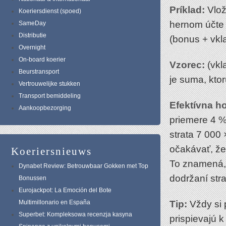
Príklad:
Vlož
Koeriersdienst (spoed)
hernom účte 
SameDay
Distributie
(bonus + vkl
Overnight
On-board koerier
Vzorec:
(vkl
Beurstransport
je suma, kto
Vertrouwelijke stukken
Transport bemiddeling
Efektívna h
Aankoopbezorging
priemere 4 %
strata 7 000 
očakávať, že
Koeriersnieuws
To znamená, 
Dynabet Review: Betrouwbaar Gokken met Top
dodržaní stra
Bonussen
Eurojackpot: La Emoción del Bote
Multimillonario en España
Tip:
Vždy si p
Superbet: Kompleksowa recenzja kasyna
prispievajú 