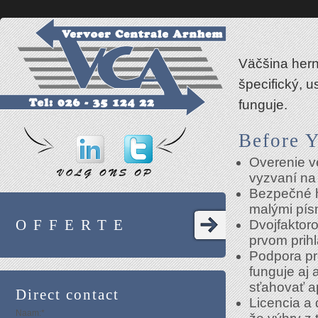
Väčšina hern
špecifický, 
funguje.
Before Y
Overenie v
vyzvaní na 
Bezpečné h
malými pís
OFFERTE
Dvojfaktor
prvom prih
Podpora pr
funguje aj
sťahovať a
Direct contact
Licencia a
Please
Naam:*