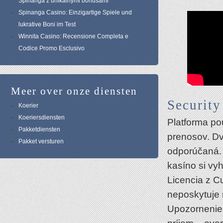
Spinanga z unikalnymi bonusami
Spinanga Casino: Einzigartige Spiele und
lukrative Boni im Test
Winnita Casino: Recensione Completa e
Codice Promo Esclusivo
Meer over onze diensten
Securit
Koerier
Koeriersdiensten
Platforma po
Pakketdiensten
prenosov. Dvo
Pakket versturen
odporúčaná. 
kasíno si vy
Licencia z C
neposkytuje 
Upozornenie: