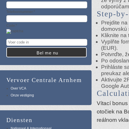
že výhry z 
leave
odporúčam
this
field
Step-by
Telefoonnummer:*
empty.
Prejdite na
Code:*
domovskú s
Kliknite na
Vyplňte fo
(EUR).
Potvrďte, ž
Po odoslaní
Prihláste s
preukaz al
Vervoer Centrale Arnhem
Aktivujte 
Google Auth
Over VCA
Calcula
Onze vestiging
Vítací bonus
otočiek na B
Diensten
reálnom vkla
Nationaal & Internationaal