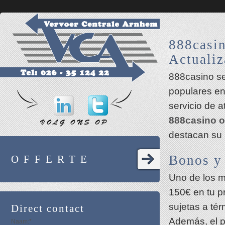
888casi
Actuali
888casino se
populares en
servicio de a
888casino o
destacan su in
Bonos y
OFFERTE
Uno de los m
150€ en tu pr
sujetas a tér
Direct contact
Además, el p
Please
Naam:*