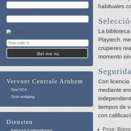
leave
habituales c
this
field
Telefoonnummer:*
empty.
Selecció
Code:*
La bibliotec
Playtech, mes
crupieres rea
momento sin s
Segurida
Vervoer Centrale Arnhem
Con licencia
mediante enc
Over VCA
Onze vestiging
independient
tiempos de ve
con calificac
Diensten
Pros: Bono
Nationaal & Internationaal