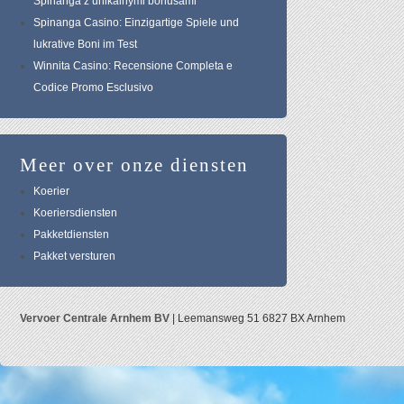
Spinanga z unikalnymi bonusami
Spinanga Casino: Einzigartige Spiele und
lukrative Boni im Test
Winnita Casino: Recensione Completa e
Codice Promo Esclusivo
Meer over onze diensten
Koerier
Koeriersdiensten
Pakketdiensten
Pakket versturen
Vervoer Centrale Arnhem BV
| Leemansweg 51 6827 BX Arnhem