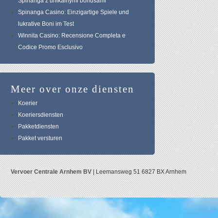
Spinanga z unikalnymi bonusami
Spinanga Casino: Einzigartige Spiele und
lukrative Boni im Test
Winnita Casino: Recensione Completa e
Codice Promo Esclusivo
Meer over onze diensten
Koerier
Koeriersdiensten
Pakketdiensten
Pakket versturen
Vervoer Centrale Arnhem BV
| Leemansweg 51 6827 BX Arnhem