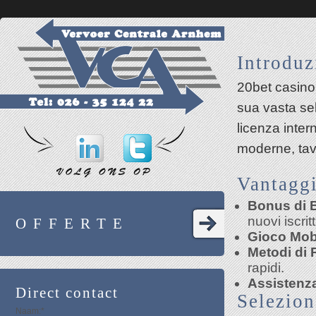
Introduz
20bet casino 
sua vasta se
licenza inter
moderne, tav
Vantaggi
Bonus di 
nuovi iscritt
OFFERTE
Gioco Mob
Metodi di
rapidi.
Assistenza
Direct contact
Selezion
Please
Naam:*