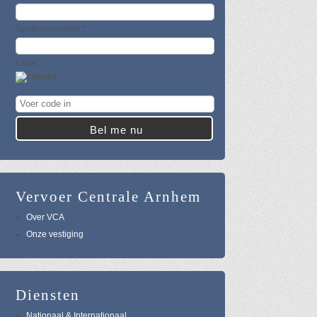
leave
this
field
Telefoonnummer:*
empty.
Code:*
Vervoer Centrale Arnhem
Over VCA
Onze vestiging
Diensten
Nationaal & Internationaal