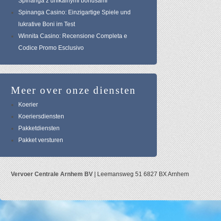
Spinanga z unikalnymi bonusami
Spinanga Casino: Einzigartige Spiele und
lukrative Boni im Test
Winnita Casino: Recensione Completa e
Codice Promo Esclusivo
Meer over onze diensten
Koerier
Koeriersdiensten
Pakketdiensten
Pakket versturen
Vervoer Centrale Arnhem BV
| Leemansweg 51 6827 BX Arnhem