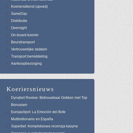
Koeriersdienst (spoed)
SameDay
Distributie
Overnight
On-board koerier
Beurstransport
Vertrouwelijke stukken
Transport bemiddeling
Aankoopbezorging
Koeriersnieuws
Dynabet Review: Betrouwbaar Gokken met Top
Bonussen
Eurojackpot: La Emoción del Bote
Multimillonario en España
Superbet: Kompleksowa recenzja kasyna